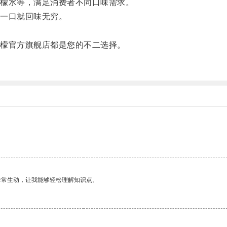
檬水等，满足消费者不同口味需求。
一口就回味无穷。
檬官方旗舰店都是您的不二选择。
。
非常生动，让我能够轻松理解知识点。