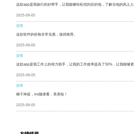
这款app是我旅行的好帮手，让我能够轻松找到目的地，了解当地的风土人
2025-09-05
游客
这款软件的价格非常实惠，值得推荐。
2025-09-05
游客
这款app是我工作上的得力助手，让我的工作效率提高了50%，让我能够
2025-09-05
游客
梯子神器，ins随便看，美美哒！
2025-09-05
友情链接