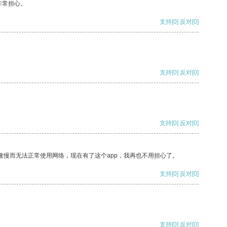
非常担心。
支持
[0]
反对
[0]
支持
[0]
反对
[0]
支持
[0]
反对
[0]
速慢而无法正常使用网络，现在有了这个app，我再也不用担心了。
支持
[0]
反对
[0]
支持
[0]
反对
[0]