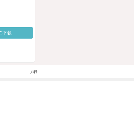
PC下载
排行