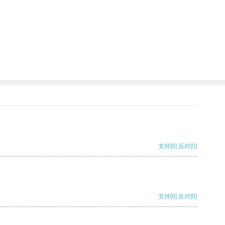
支持
[0]
反对
[0]
支持
[0]
反对
[0]