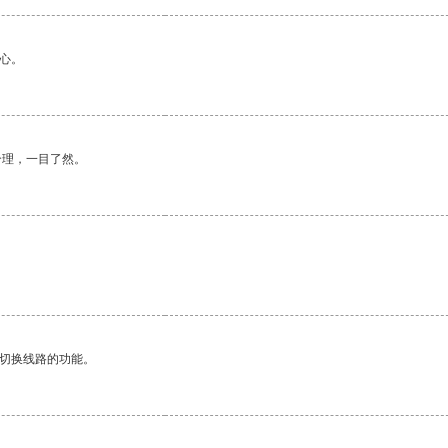
心。
合理，一目了然。
动切换线路的功能。