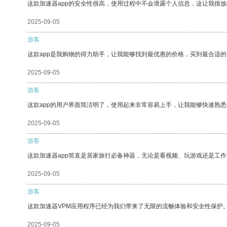
这款加速器app的安全性很高，使用过程中不会泄露个人信息，这让我很
2025-09-05
游客
这款app是我购物的得力助手，让我能够找到最优惠的价格，买到最合适
2025-09-05
游客
这款app的用户界面简洁明了，使用起来非常容易上手，让我能够快速熟悉
2025-09-05
游客
这款加速器app简直是居家旅行必备神器，无论是看视频、玩游戏还是工
2025-09-05
游客
这款加速器VPM应用程序已经为我们带来了无限的流畅体验和安全性保护
2025-09-05