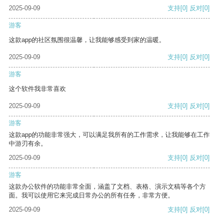
2025-09-09
支持
[0]
反对
[0]
游客
这款app的社区氛围很温馨，让我能够感受到家的温暖。
2025-09-09
支持
[0]
反对
[0]
游客
这个软件我非常喜欢
2025-09-09
支持
[0]
反对
[0]
游客
这款app的功能非常强大，可以满足我所有的工作需求，让我能够在工作
中游刃有余。
2025-09-09
支持
[0]
反对
[0]
游客
这款办公软件的功能非常全面，涵盖了文档、表格、演示文稿等各个方
面。我可以使用它来完成日常办公的所有任务，非常方便。
2025-09-09
支持
[0]
反对
[0]