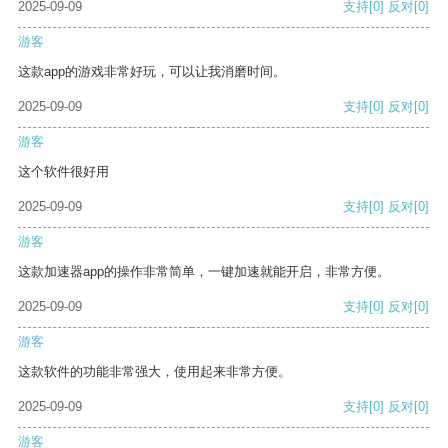
2025-09-09
支持
[0]
反对
[0]
游客
这款app的游戏非常好玩，可以让我消磨时间。
2025-09-09
支持
[0]
反对
[0]
游客
这个软件很好用
2025-09-09
支持
[0]
反对
[0]
游客
这款加速器app的操作非常简单，一键加速就能开启，非常方便。
2025-09-09
支持
[0]
反对
[0]
游客
这款软件的功能非常强大，使用起来非常方便。
2025-09-09
支持
[0]
反对
[0]
游客