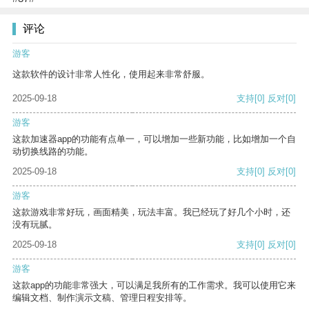
评论
游客
这款软件的设计非常人性化，使用起来非常舒服。
2025-09-18
支持
[0]
反对
[0]
游客
这款加速器app的功能有点单一，可以增加一些新功能，比如增加一个自
动切换线路的功能。
2025-09-18
支持
[0]
反对
[0]
游客
这款游戏非常好玩，画面精美，玩法丰富。我已经玩了好几个小时，还
没有玩腻。
2025-09-18
支持
[0]
反对
[0]
游客
这款app的功能非常强大，可以满足我所有的工作需求。我可以使用它来
编辑文档、制作演示文稿、管理日程安排等。