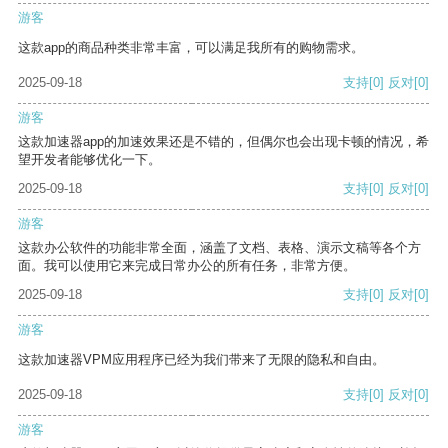
游客
这款app的商品种类非常丰富，可以满足我所有的购物需求。
2025-09-18
支持
[0]
反对
[0]
游客
这款加速器app的加速效果还是不错的，但偶尔也会出现卡顿的情况，希
望开发者能够优化一下。
2025-09-18
支持
[0]
反对
[0]
游客
这款办公软件的功能非常全面，涵盖了文档、表格、演示文稿等各个方
面。我可以使用它来完成日常办公的所有任务，非常方便。
2025-09-18
支持
[0]
反对
[0]
游客
这款加速器VPM应用程序已经为我们带来了无限的隐私和自由。
2025-09-18
支持
[0]
反对
[0]
游客