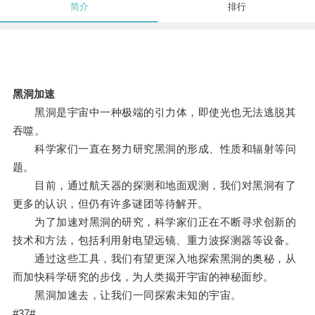
简介
排行
黑洞加速
黑洞是宇宙中一种极端的引力体，即使光也无法逃脱其
吞噬。
科学家们一直在努力研究黑洞的形成、性质和辐射等问
题。
目前，通过航天器的探测和地面观测，我们对黑洞有了
更多的认识，但仍有许多谜团等待解开。
为了加速对黑洞的研究，科学家们正在不断寻求创新的
技术和方法，包括利用射电望远镜、重力波探测器等设备。
通过这些工具，我们有望更深入地探索黑洞的奥秘，从
而加快科学研究的步伐，为人类揭开宇宙的神秘面纱。
黑洞加速去，让我们一同探索未知的宇宙。
#37#