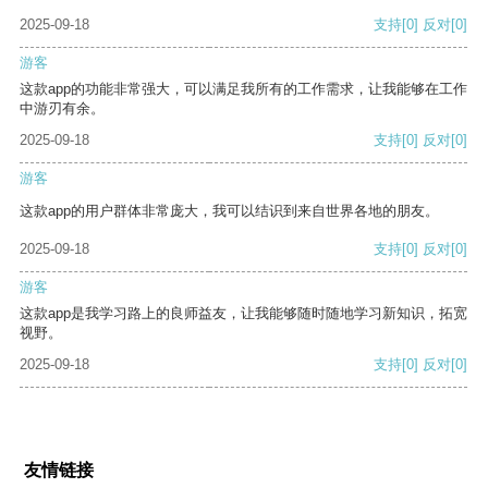
2025-09-18
支持
[0]
反对
[0]
游客
这款app的功能非常强大，可以满足我所有的工作需求，让我能够在工作
中游刃有余。
2025-09-18
支持
[0]
反对
[0]
游客
这款app的用户群体非常庞大，我可以结识到来自世界各地的朋友。
2025-09-18
支持
[0]
反对
[0]
游客
这款app是我学习路上的良师益友，让我能够随时随地学习新知识，拓宽
视野。
2025-09-18
支持
[0]
反对
[0]
友情链接