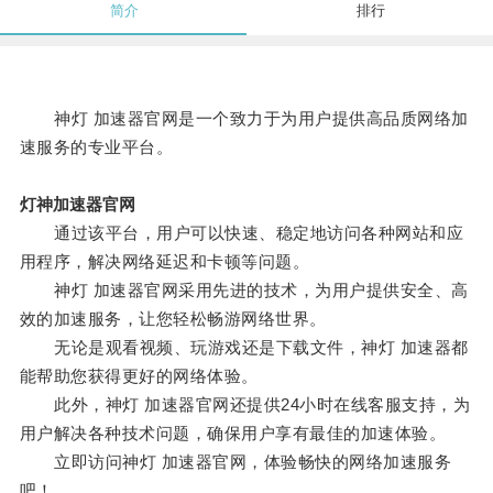
简介
排行
神灯 加速器官网是一个致力于为用户提供高品质网络加
速服务的专业平台。
灯神加速器官网
通过该平台，用户可以快速、稳定地访问各种网站和应
用程序，解决网络延迟和卡顿等问题。
神灯 加速器官网采用先进的技术，为用户提供安全、高
效的加速服务，让您轻松畅游网络世界。
无论是观看视频、玩游戏还是下载文件，神灯 加速器都
能帮助您获得更好的网络体验。
此外，神灯 加速器官网还提供24小时在线客服支持，为
用户解决各种技术问题，确保用户享有最佳的加速体验。
立即访问神灯 加速器官网，体验畅快的网络加速服务
吧！。