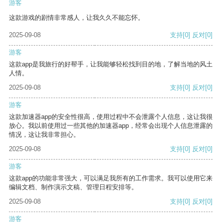
游客
这款游戏的剧情非常感人，让我久久不能忘怀。
2025-09-08
支持
[0]
反对
[0]
游客
这款app是我旅行的好帮手，让我能够轻松找到目的地，了解当地的风土
人情。
2025-09-08
支持
[0]
反对
[0]
游客
这款加速器app的安全性很高，使用过程中不会泄露个人信息，这让我很
放心。我以前使用过一些其他的加速器app，经常会出现个人信息泄露的
情况，这让我非常担心。
2025-09-08
支持
[0]
反对
[0]
游客
这款app的功能非常强大，可以满足我所有的工作需求。我可以使用它来
编辑文档、制作演示文稿、管理日程安排等。
2025-09-08
支持
[0]
反对
[0]
游客