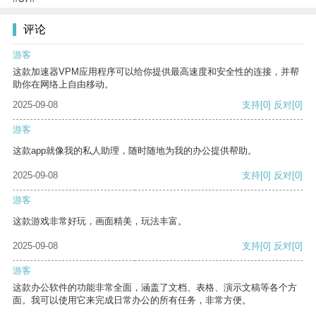
评论
游客
这款加速器VPM应用程序可以给你提供最高速度和安全性的连接，并帮
助你在网络上自由移动。
2025-09-08
支持
[0]
反对
[0]
游客
这款app就像我的私人助理，随时随地为我的办公提供帮助。
2025-09-08
支持
[0]
反对
[0]
游客
这款游戏非常好玩，画面精美，玩法丰富。
2025-09-08
支持
[0]
反对
[0]
游客
这款办公软件的功能非常全面，涵盖了文档、表格、演示文稿等各个方
面。我可以使用它来完成日常办公的所有任务，非常方便。