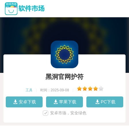
黑洞官网护符
工具
|
时间：2025-09-08
|
安卓下载
苹果下载
PC下载
安卓市场，安全绿色