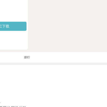
PC下载
排行
。