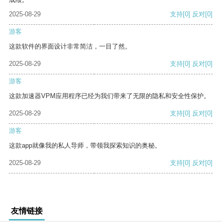
2025-08-29
支持
[0]
反对
[0]
游客
这款软件的界面设计非常简洁，一目了然。
2025-08-29
支持
[0]
反对
[0]
游客
这款加速器VPM应用程序已经为我们带来了无限的隐私和安全性保护。
2025-08-29
支持
[0]
反对
[0]
游客
这款app就像我的私人导师，带领我探索知识的奥秘。
2025-08-29
支持
[0]
反对
[0]
友情链接