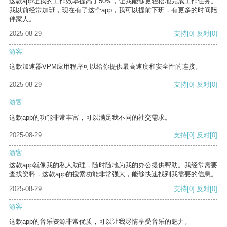
这款app让我的工作效率提高了50%，让我能够更轻松地完成工作任务。
我以前经常加班，现在有了这个app，我可以提前下班，有更多的时间陪
伴家人。
2025-08-29
支持
[0]
反对
[0]
游客
这款加速器VPM应用程序可以给你提供最高速度和安全性的连接。
2025-08-29
支持
[0]
反对
[0]
游客
这款app的功能非常丰富，可以满足我不同的社交需求。
2025-08-29
支持
[0]
反对
[0]
游客
这款app就像我的私人助理，随时随地为我的办公提供帮助。我经常需要
查找资料，这款app的搜索功能非常强大，能够快速找到我需要的信息。
2025-08-29
支持
[0]
反对
[0]
游客
这款app的音乐资源非常优质，可以让我尽情享受音乐的魅力。