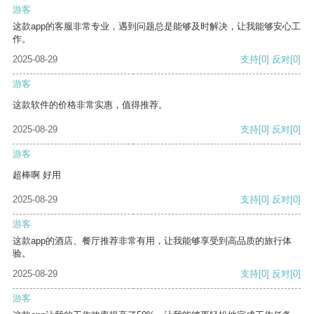
游客
这款app的客服非常专业，遇到问题总是能够及时解决，让我能够安心工
作。
2025-08-29
支持
[0]
反对
[0]
游客
这款软件的价格非常实惠，值得推荐。
2025-08-29
支持
[0]
反对
[0]
游客
超棒啊 好用
2025-08-29
支持
[0]
反对
[0]
游客
这款app的酒店、餐厅推荐非常有用，让我能够享受到高品质的旅行体
验。
2025-08-29
支持
[0]
反对
[0]
游客