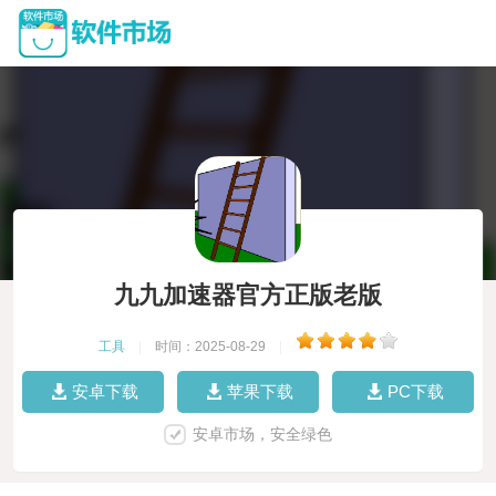
九九加速器官方正版老版
工具
|
时间：2025-08-29
|
安卓下载
苹果下载
PC下载
安卓市场，安全绿色