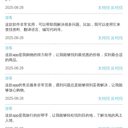
2025-08-28
支持
[0]
反对
[0]
游客
这款软件非常实用，可以帮助我解决很多问题。比如，我可以使用它来
查找资料、翻译语言、编写代码等。
2025-08-28
支持
[0]
反对
[0]
游客
这款app是我购物的得力助手，让我能够找到最优惠的价格，买到最合适
的商品。
2025-08-28
支持
[0]
反对
[0]
游客
这款app的售后服务非常完善，遇到问题总是能够得到妥善解决，让我能
够放心购物。
2025-08-28
支持
[0]
反对
[0]
游客
这款app是我旅行的好帮手，让我能够轻松找到目的地，了解当地的风土
人情。