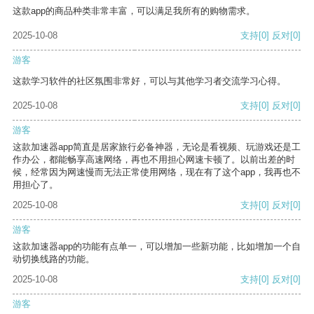
这款app的商品种类非常丰富，可以满足我所有的购物需求。
2025-10-08
支持
[0]
反对
[0]
游客
这款学习软件的社区氛围非常好，可以与其他学习者交流学习心得。
2025-10-08
支持
[0]
反对
[0]
游客
这款加速器app简直是居家旅行必备神器，无论是看视频、玩游戏还是工
作办公，都能畅享高速网络，再也不用担心网速卡顿了。以前出差的时
候，经常因为网速慢而无法正常使用网络，现在有了这个app，我再也不
用担心了。
2025-10-08
支持
[0]
反对
[0]
游客
这款加速器app的功能有点单一，可以增加一些新功能，比如增加一个自
动切换线路的功能。
2025-10-08
支持
[0]
反对
[0]
游客