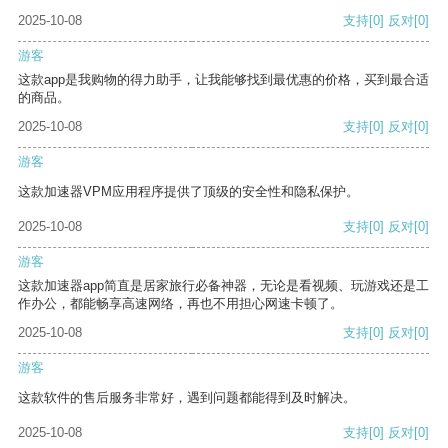
2025-10-08
支持
[0]
反对
[0]
游客
这款app是我购物的得力助手，让我能够找到最优惠的价格，买到最合适
的商品。
2025-10-08
支持
[0]
反对
[0]
游客
这款加速器VPM应用程序提供了顶级的安全性和隐私保护。
2025-10-08
支持
[0]
反对
[0]
游客
这款加速器app简直是居家旅行必备神器，无论是看视频、玩游戏还是工
作办公，都能畅享高速网络，再也不用担心网速卡顿了。
2025-10-08
支持
[0]
反对
[0]
游客
这款软件的售后服务非常好，遇到问题都能得到及时解决。
2025-10-08
支持
[0]
反对
[0]