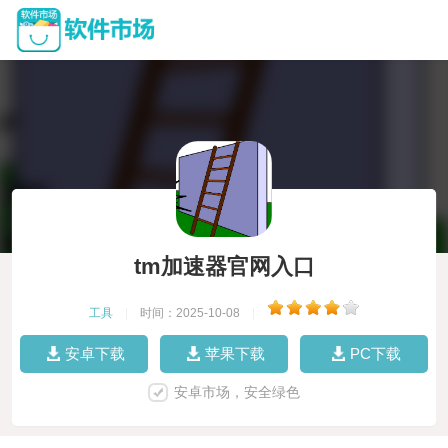
tm加速器官网入口
工具
|
时间：2025-10-08
|
安卓下载
苹果下载
PC下载
安卓市场，安全绿色