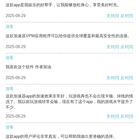
这款app是我娱乐的好帮手，让我能够放松身心，享受美好时光。
2025-08-29
支持
[0]
反对
[0]
游客
这款加速器VPM应用程序可以给你提供全球覆盖和最高安全性的连接。
2025-08-29
支持
[0]
反对
[0]
游客
我喜欢这个软件 作者加油
2025-08-29
支持
[0]
反对
[0]
游客
这款加速器app的加速效果非常好，玩游戏再也不会出现卡顿、掉线的情
况了。我以前玩游戏经常会输，现在有了这个app，我的游戏水平提升了
不少。
2025-08-29
支持
[0]
反对
[0]
游客
这款app的用户评论非常真实，可以帮助我做出更准确的选择。