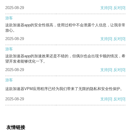
2025-08-29
支持
[0]
反对
[0]
游客
这款加速器app的安全性很高，使用过程中不会泄露个人信息，让我非常
放心。
2025-08-29
支持
[0]
反对
[0]
游客
这款加速器app的加速效果还是不错的，但偶尔也会出现卡顿的情况，希
望开发者能够优化一下。
2025-08-29
支持
[0]
反对
[0]
游客
这款加速器VPM应用程序已经为我们带来了无限的隐私和安全性保护。
2025-08-29
支持
[0]
反对
[0]
友情链接