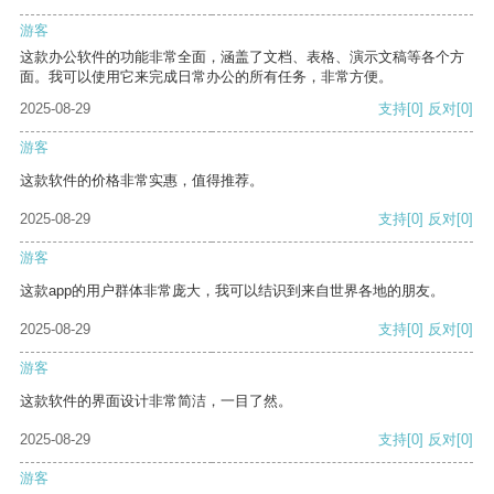
游客
这款办公软件的功能非常全面，涵盖了文档、表格、演示文稿等各个方
面。我可以使用它来完成日常办公的所有任务，非常方便。
2025-08-29
支持
[0]
反对
[0]
游客
这款软件的价格非常实惠，值得推荐。
2025-08-29
支持
[0]
反对
[0]
游客
这款app的用户群体非常庞大，我可以结识到来自世界各地的朋友。
2025-08-29
支持
[0]
反对
[0]
游客
这款软件的界面设计非常简洁，一目了然。
2025-08-29
支持
[0]
反对
[0]
游客