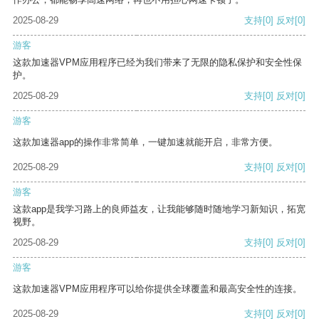
2025-08-29
支持
[0]
反对
[0]
游客
这款加速器VPM应用程序已经为我们带来了无限的隐私保护和安全性保
护。
2025-08-29
支持
[0]
反对
[0]
游客
这款加速器app的操作非常简单，一键加速就能开启，非常方便。
2025-08-29
支持
[0]
反对
[0]
游客
这款app是我学习路上的良师益友，让我能够随时随地学习新知识，拓宽
视野。
2025-08-29
支持
[0]
反对
[0]
游客
这款加速器VPM应用程序可以给你提供全球覆盖和最高安全性的连接。
2025-08-29
支持
[0]
反对
[0]